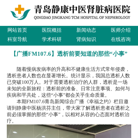
网站首页
医院概括
新闻动态
医师介绍
科室导航
学术科研
肾病知识
在线咨询
【广播FM107.6】透析前要知道的那些“小事”
随着慢病发病率的升高和不健康生活方式常年侵袭，
透析患者人数也在显著增长。统计显示，我国总透析人数
已突破100万人。对于需要透析治疗的人群，透析是一场
未知的全新旅程：透析前的准备、日常注意事项、如何与
疾病和平共处，这些“小事”都会关乎生命质量。
本期FM107.6青岛新闻综合广播《幸福之约》栏目邀
请到静康中医杨洪芬主任，带大家了解透析患者在透析之
前必须掌握的那些“小事”，以相对从容的心态面对透析治
疗。