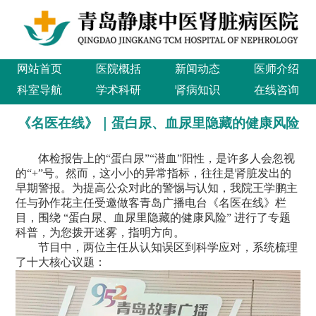
网站首页
医院概括
新闻动态
医师介绍
科室导航
学术科研
肾病知识
在线咨询
《名医在线》｜蛋白尿、血尿里隐藏的健康风险
体检报告上的“蛋白尿”“潜血”阳性，是许多人会忽视
的“+”号。然而，这小小的异常指标，往往是肾脏发出的
早期警报。为提高公众对此的警惕与认知，我院王学鹏主
任与孙作花主任受邀做客青岛广播电台《名医在线》栏
目，围绕 “蛋白尿、血尿里隐藏的健康风险” 进行了专题
科普，为您拨开迷雾，指明方向。
节目中，两位主任从认知误区到科学应对，系统梳理
了十大核心议题：