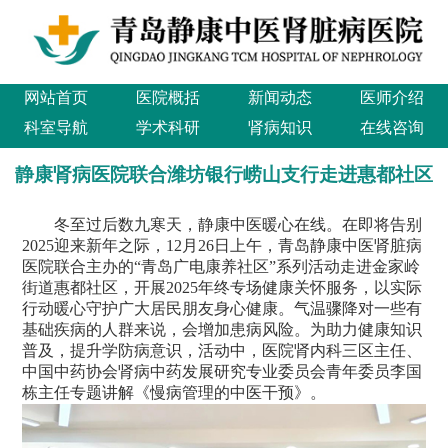
网站首页
医院概括
新闻动态
医师介绍
科室导航
学术科研
肾病知识
在线咨询
静康肾病医院联合潍坊银行崂山支行走进惠都社区
冬至过后数九寒天，静康中医暖心在线。在即将告别
2025迎来新年之际，12月26日上午，青岛静康中医肾脏病
医院联合主办的“青岛广电康养社区”系列活动走进金家岭
街道惠都社区，开展2025年终专场健康关怀服务，以实际
行动暖心守护广大居民朋友身心健康。气温骤降对一些有
基础疾病的人群来说，会增加患病风险。为助力健康知识
普及，提升学防病意识，活动中，医院肾内科三区主任、
中国中药协会肾病中药发展研究专业委员会青年委员李国
栋主任专题讲解《慢病管理的中医干预》。