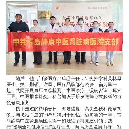
随后，他与门诊医疗部单珊主任，针灸推拿科吴林原
医生，护士荆硕、许凤，医疗品牌部范晓静、宿万里一
起，共同开展血压血糖检测、中医诊疗、慢病咨询、耳穴
压豆、中医推拿针灸、科普知识手册发送等形式多样的特
色健康服务。
携手走过的料峭春日、溽暑盛夏、高爽金秋和微寒初
冬，与飞驰而过的2025即将归于回忆。迈向新的一年，青
岛静康中医肾脏病医院将一如既往坚持党建引领，践
行“慢病全程健康管理”医疗理念，向高质量发展而行，为