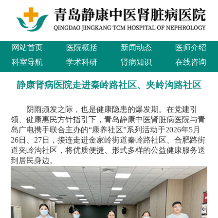
网站首页
医院概括
新闻动态
医师介绍
科室导航
学术科研
肾病知识
在线咨询
静康肾病医院走进秦岭路社区、夹岭沟路社区
阴雨频发之际，也是健康隐患的爆发期。在党建引
领、健康惠民方针指引下，青岛静康中医肾脏病医院与青
岛广电携手联合主办的“康养社区”系列活动于2026年5月
26日、27日，接连走进金家岭街道秦岭路社区、合肥路街
道夹岭沟社区，将优质便捷、形式多样的公益健康服务送
到居民身边。