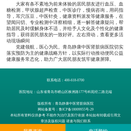
大家有条不紊地为前来体验的居民朋友进行血压、血
糖检测，甲状腺超声检查，中医诊疗，慢病咨询，用药指
导，耳穴压豆，中医针灸，健康资料派发等健康服务，在
望闻问切、专业检测中详察精细，逐一解答健康疑问，帮
助居民及时缓解身体不适，并给予人文化及个性化的健康
指导，获得居民朋友的一致好评。左右滑动，查看更多活
动现场瞬间
党建领航，医心为民。青岛静康中医肾脏病医院切实
落实预防为主的健康战略方针，以实际行动推动便民公益
健康服务常态化，助力广大居民朋友筑牢健康屏障。
联系电话：400-618-0700
医院地址：山东省青岛市崂山区株洲路177号科苑经二路北端
版权所有：青岛静康中医肾脏病医院
网站备案号：鲁ICP备18009955号-29
本站所有资料仅供参考 不能作为治疗及医疗依据 本站如有转载或引用文
章涉及版权问题 请速与我们联系
医疗广告审查证明文号：
鲁中医广【2026】第0429-030-3702号