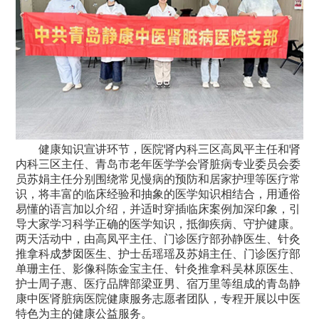
健康知识宣讲环节，医院肾内科三区高凤平主任和肾
内科三区主任、青岛市老年医学学会肾脏病专业委员会委
员苏娟主任分别围绕常见慢病的预防和居家护理等医疗常
识，将丰富的临床经验和抽象的医学知识相结合，用通俗
易懂的语言加以介绍，并适时穿插临床案例加深印象，引
导大家学习科学正确的医学知识，抵御疾病、守护健康。
两天活动中，由高凤平主任、门诊医疗部孙静医生、针灸
推拿科成梦囡医生、护士岳瑶瑶及苏娟主任、门诊医疗部
单珊主任、影像科陈金宝主任、针灸推拿科吴林原医生、
护士周子惠、医疗品牌部梁亚男、宿万里等组成的青岛静
康中医肾脏病医院健康服务志愿者团队，专程开展以中医
特色为主的健康公益服务。