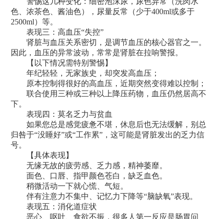
警惕这几种变化：细密泡沫尿，尿色异常（洗肉水
色、浓茶色、酱油色），尿量反常（少于400ml或多于
2500ml）等。
表现三：高血压“失控”
肾脏与血压关系密切，是调节血压的核心器官之一。
因此，血压的异常波动，常常是肾脏在拉响警报。
【以下情况需特别警惕】
年纪轻轻，无家族史，却突发高血压；
原本控制得很好的高血压，近期突然变得难以控制；
联合使用三种或三种以上降压药物，血压仍然居高不
下。
表现四：莫名乏力与贫血
如果您总是感觉疲惫不堪，休息后也无法缓解，别总
归咎于“没睡好”或“工作累”，这可能是肾脏发出的乏力信
号。
【具体表现】
无缘无故的疲劳感、乏力感，精神萎靡。
面色、口唇、指甲颜色苍白，缺乏血色。
稍微活动一下就心慌、气短。
伴有注意力不集中、记忆力下降等“脑缺氧”表现。
表现五：消化道症状
恶心、呕吐、食欲不振，很多人第一反应是肠胃问