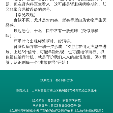
题。但在肾内科医生看来，这可能是肾脏疾病晚期的、却
又非常容易被误诊的信号。
【常见表现】
食欲不振，尤其是对肉类、蛋类等蛋白质食物产生厌
恶感。
晨起恶心、干呕，口中常有一股氨味（类似尿骚
味）。
严重时会出现频繁呕吐、腹泻等。
肾脏疾病并非一朝一夕形成，它往往在悄无声息中进
展。上述5个信号，可能单独出现，也可能结伴而行。抓
住最佳治疗时机，就是守护我们未来的生活质量。保护肾
脏，从识别每一个“求救信号”开始！
联系电话：400-618-0700
医院地址：山东省青岛市崂山区株洲路177号科苑经二路北端
版权所有：青岛静康中医肾脏病医院
网站备案号：鲁ICP备18009955号-29
本站所有资料仅供参考 不能作为治疗及医疗依据 本站如有转载或引用文