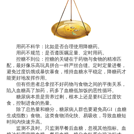
用药不科学：比如是否合理使用降糖药。
用药不规范：是否遵医嘱足量、定时用药。
控糖不到位：控糖的关键在于药物与食物的精准匹
配，最好像乐高玩具拼合一样严丝合缝。定时定量进餐，
避免过度饥饿或暴饮暴食，维持血糖水平稳定，降糖药才
能更好地发挥作用。
但有些患者总拿捏不好药物与食物之间的平衡关系，
陷入血糖高了加药，药多了血糖低加饭的恶性循环。
糖尿病本质是营养过剩，根本上还是要纠正过度饮
食，控制进食的热量。
除了总热量和糖分，糖尿病人群也要避免高GI（血糖
生成指数）食物。这类食物消化快、易吸收，导致血糖短
时间内快速升高。
监测不及时。只监测早餐后血糖，忽视其他指标。血