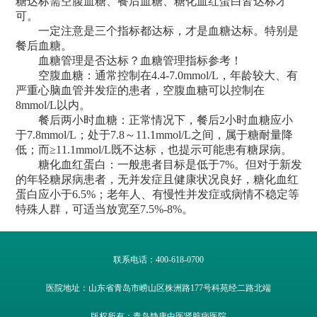
糖达标需空腹血糖、餐后血糖、糖化血红蛋白皆达标才
可。
一定注意是三个指标都达标，才是血糖达标。特别是
餐后血糖。
血糖管理是否达标？血糖管理指标参考！
空腹血糖：通常控制在4.4-7.0mmol/L，年龄较大、有
严重心脑血管并发症的患者，空腹血糖可以控制在
8mmol/L以内。
餐后两小时血糖：正常情况下，餐后2小时血糖应小
于7.8mmol/L；处于7.8～11.1mmol/L之间，属于糖耐量降
低；而≥11.1mmol/L既不达标，也提示可能患有糖尿病。
糖化血红蛋白：一般患者目标是低于7%。但对于新发
的年轻糖尿病患者，无并发症且健康状况良好，糖化血红
蛋白应小于6.5%；老年人、有慢性并发症或病情不稳定等
特殊人群，可适当放宽至7.5%-8%。
联系电话：400-618-0700
医院地址：山东省青岛市崂山区株洲路177号科苑经二路北端
版权所有：青岛静康中医肾脏病医院