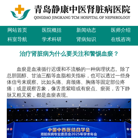
网站首页
医院概括
新闻动态
医师介绍
科室导航
学术科研
肾病知识
在线咨询
治疗肾脏病为什么要关注和警惕血瘀？
血瘀是血液循行迟缓和不流畅的一种病理状态。除了
总胆固醇、甘油三酯等血脂相关指标，也可以透过一些身
体信号来观察。比如头痛、肩颈痛、胸痛等固定部位疼
痛；或是观察舌象，像舌质紫暗或有瘀点、瘀斑，舌下静
脉又粗又紫，都是血瘀表现。