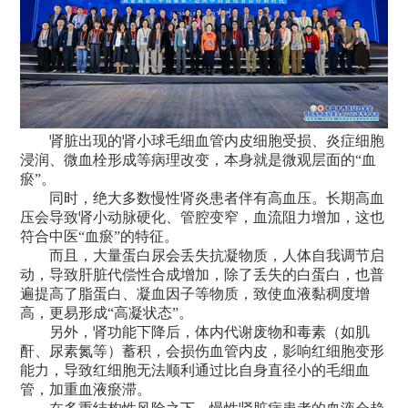
肾脏出现的肾小球毛细血管内皮细胞受损、炎症细胞
浸润、微血栓形成等病理改变，本身就是微观层面的“血
瘀”。
同时，绝大多数慢性肾炎患者伴有高血压。长期高血
压会导致肾小动脉硬化、管腔变窄，血流阻力增加，这也
符合中医“血瘀”的特征。
而且，大量蛋白尿会丢失抗凝物质，人体自我调节启
动，导致肝脏代偿性合成增加，除了丢失的白蛋白，也普
遍提高了脂蛋白、凝血因子等物质，致使血液黏稠度增
高，更易形成“高凝状态”。
另外，肾功能下降后，体内代谢废物和毒素（如肌
酐、尿素氮等）蓄积，会损伤血管内皮，影响红细胞变形
能力，导致红细胞无法顺利通过比自身直径小的毛细血
管，加重血液瘀滞。