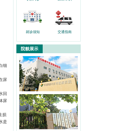
就诊须知
交通指南
院貌展示
白细
在尿
水回
体尿
生损
水是