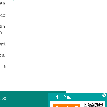
反倒
的过
增加
血
肾性
要因
，有
路北端