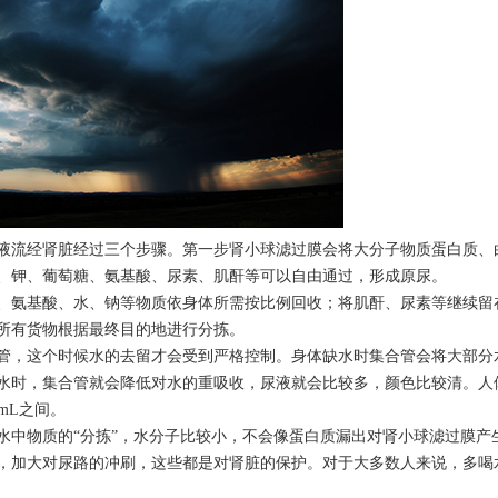
流经肾脏经过三个步骤。第一步肾小球滤过膜会将大分子物质蛋白质、
、钾、葡萄糖、氨基酸、尿素、肌酐等可以自由通过，形成原尿。
氨基酸、水、钠等物质依身体所需按比例回收；将肌酐、尿素等继续留
所有货物根据最终目的地进行分拣。
，这个时候水的去留才会受到严格控制。身体缺水时集合管会将大部分
水时，集合管就会降低对水的重吸收，尿液就会比较多，颜色比较清。人
0mL之间。
中物质的“分拣”，水分子比较小，不会像蛋白质漏出对肾小球滤过膜产
，加大对尿路的冲刷，这些都是对肾脏的保护。对于大多数人来说，多喝