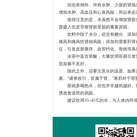
但也有例外。伴有水肿、少尿的肾病患
增加水肿、高血压和心衰风险，所以务必
值得注意的是，水虽然不会增加肾脏负
度摄入也是导致肾脏受损的重要原因。
饮料中除了水分，还含有糖分、添加剂
痛风和痛风性肾病风险；添加剂需要肝肾
症，引发皮肤瘙痒、血管钙化、骨病等系
浓茶中富含草酸，大量饮用容易引发肾
贫血极不友好。
除此之外，还要注意水的温度。如果是
素。“诸寒收引，皆属于肾。”寒邪对于肾
那就多喝热水，但也并非越热越好。世卫
诱发食道癌的风险。
建议饮用35~45℃的水，与人体内环