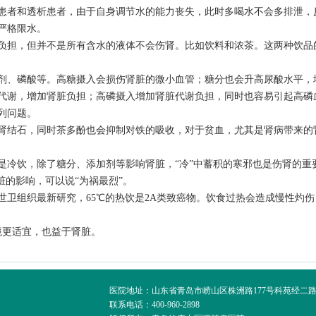
者和透析患者，由于自身调节水的能力丧失，此时多喝水不会多排泄，
严格限水。
担，但并不是所有含水的液体不会伤肾。比如饮料和浓茶。这两种饮品
、磷酸等。高糖摄入会损伤肾脏的微小血管；糖分也会升高尿酸水平，
代谢，增加肾脏负担；高磷摄入增加肾脏代谢负担，同时也容易引起高磷
列问题。
结石，同时茶多酚也会抑制对铁的吸收，对于贫血，尤其是肾病带来的
冷饮，除了糖分、添加剂等影响肾脏，“冷”中蓄积的寒邪也是伤肾的重
脏的影响，可以说“为祸最烈”。
组织最新研究，65℃的热饮是2A类致癌物。饮食过热会造成慢性灼伤
境更适宜，也益于肾脏。
医院地址：山东省青岛市崂山区株洲路177号科苑经二
联系电话：400-960-2898