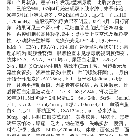
尿11个月就诊。患者04年发现2型糖尿病，此后饮食控
制，已绝经5年。07年4月始出现双下肢水肿，未予诊治，
08年5月尿中泡沫增多，查24h尿蛋白3．1g／L，血压110
／70mmHg，曾服汤药治疗效果不明显。09年4月17日行肾
穿，结果可见三个肾小球，毛细血管基底膜广泛窄泡变
性，系膜细胞和基质轻微增生；肾小管上皮空泡及颗粒变
性；小动脉管壁增厚；免疫荧光见12个球，IgG(+++)，
IgM(+)，C3(-)，FRA(-)，沿毛细血管壁呈颗粒状沉积；病
理诊断为I期膜性肾病。眼底检查未见糖尿病视网膜病变，
抗体ENA、ANA、ACL均(-)，尿蛋白定量3．828g／
24h，肌酐(SCr)及内生肌酐清除率(Ccr)正常。胃镜提示反
流性食管炎、浅表性胃炎(中度)、幽门螺旋杆菌(-)。5月份
开始予环孢素(CsA)125mg，bid、替米沙坦80mg，qd治
疗，拜糖平控制血糖。因患者有糖尿病，故未用激素。此
后尿蛋白定量波动在2．15～3．68g／24h，肾功正常。
09年l0月15日初诊时24h尿蛋白2．6g／24h、Scr64．3mmol
／L、Ccrl03．01ml／min，血糖7．80mmol／L，血清白蛋
白3．1g／L，肝功正常；CsA125mg，qd，替米沙坦
80mg，qd，同时口服黄芪颗粒、黄葵胶囊、拜糖平。患者
诉平素怕冷，腰痛，乏力，纳差呕恶，失眠多梦，便溏，
时有心悸，查体：BPl00／70mmHg，体瘦，面色发黑，面