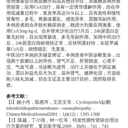
使用激素会导致血糖升高或其他合并症，加速糖尿病所致
肾损害；应用CsA治疗，虽有一定诱导缓解作用，但在停
用或减量过程中，复发率高达50％以上，且有急性和慢性
肾毒性，多毛、胃肠道紊乱、感觉异常、震颤等副作用。
本例患者因合并较长糖尿病史，顾虑大剂量应用激素，使
用CsA5mg·kg·d。合并替米沙坦治疗5月后，24h尿蛋白定
量无好转，且出现胃肠道、多毛等副作用。加用中药治疗
后，24h尿蛋白指标很快正常，症状明显好转，在提早减
量CsA后，病情稳定、无复发。
中医治疗本病的关键是辨证，本例患者中医诊断复杂，出
现两个脏腑以上的劳伤，肾气不足、肝肾阴虚、心肾不
交、气血亏虚，当诊断为虚劳，治疗上关键在于因证施
治，需以补益先后天为主，温补肾气、健脾化湿，方选桂
附八味丸加减，切合主证及主要治疗目的，因而取得良
效。
参考文献：
【l】姚小丹，陈惠萍，王庆文等．CyclosporinA缸翻
tnlemforidiopathicmembrane—ousnephropathy．
ChinescMedicalJournal2001：1j4(12)：1305·1308
【2】陈越，丁小强，钟一红等．特发性膜性肾病合理治
疗方案的研究．复旦医学报,2009．36(6)：741．745