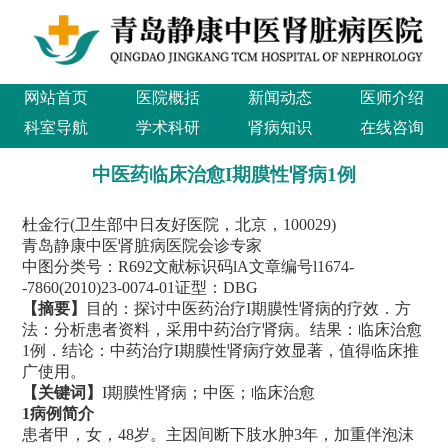
网站首页
医院概括
新闻动态
医师介绍
科室导航
学术科研
肾病知识
在线咨询
中医药临床治愈I期膜性肾病1例
杜金行(卫生部中日友好医院，北京，100029)
青岛静康中医肾脏病医院会诊专家
中图分类号：R692文献标识码lA文章编号l1674-
-7860(2010)23-0074-01证型：DBG
【摘要】
目的：探讨中医药治疗I期膜性肾病的疗效．方
法：分析患者资料，采用中药治疗肾病。结果：临床治愈
1例．结论：中药治疗I期膜性肾病疗效显著，值得临床推
广使用。
【关键词】
I期膜性肾病；中医；临床治愈
1
病例简介
患者甲，女，48岁。主因间断下肢水肿3年，加重伴泡沫