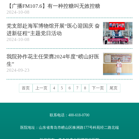
【广播FM107.6】有一种控糖叫无效控糖
2024-10-08
党支部赴海军博物馆开展“医心迎国庆 奋
进新征程”主题党日活动
2024-10-08
我院孙作花主任荣膺2024年度“崂山好医
生”
2024-09-23
首页
上一页
4
5
6
7
8
下一页
尾页
联系电话：400-618-0700
医院地址：山东省青岛市崂山区株洲路177号科苑经二路北端